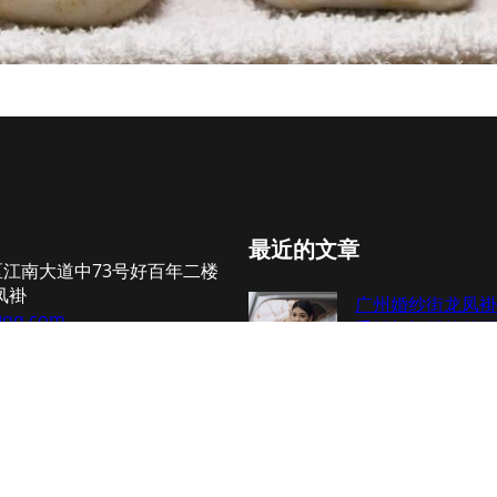
最近的文章
江南大道中73号好百年二楼
凤褂
广州婚纱街龙凤褂
@qq.com
手绣与机绣的差距
144548
2026年7月28日
）
龙凤褂定制周期到
不及的新娘还有这
2026年7月28日