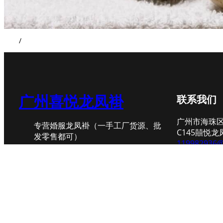
/
广州喜悦龙凤褂
联系我们
广州市海珠区
专营婚服龙凤褂（一手工厂货源、批
C145囍悦龙
发零售都可）
119982936
+86
-13925
Twitter
Instagram
WhatsApp
（微信同号
网站地图 SITEMAP