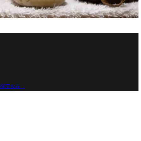
探店实录：
有多惊人？
底多久？等
3种替代方案