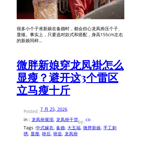
很多小个子准新娘在备婚时，都会担心龙凤褂压个子、
显矮。事实上，只要选对款式和搭配，身高155cm左右
的新娘同样…
微胖新娘穿龙凤褂怎么
显瘦？避开这3个雷区
立马瘦十斤
7 月 25, 2026
Posted :
in :
龙凤褂展现
, 
龙凤褂干货
co
by :
Tags :
中式嫁衣
, 
备婚
, 
大五福
, 
微胖新娘
, 
手工刺
绣
, 
显瘦
, 
褂后
, 
褂皇
, 
龙凤褂