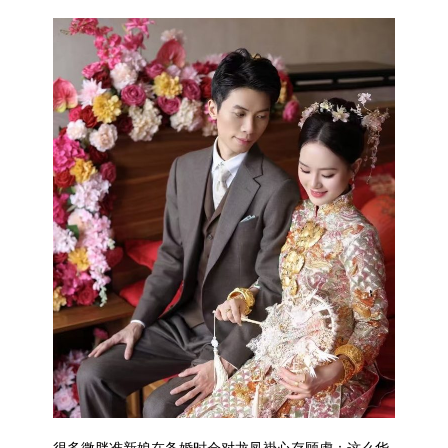
很多微胖准新娘在备婚时会对龙凤褂心存顾虑：这么华