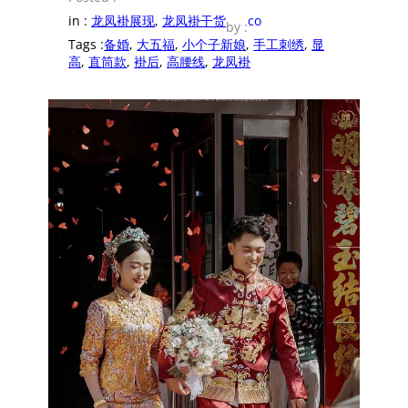
in :
龙凤褂展现
, 
龙凤褂干货
co
by :
Tags :
备婚
, 
大五福
, 
小个子新娘
, 
手工刺绣
, 
显
高
, 
直筒款
, 
褂后
, 
高腰线
, 
龙凤褂