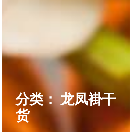
分类：
龙凤褂干
货