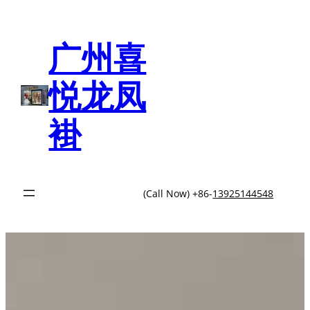
跳
至
内
广州喜
容
悦龙凤
褂
(Call Now) +86-
13925144548