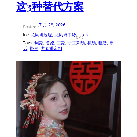
这3种替代方案
7 月 28, 2026
Posted :
in :
龙凤褂展现
, 
龙凤褂干货
co
by :
Tags :
周期
, 
备婚
, 
工期
, 
手工刺绣
, 
机绣
, 
租赁
, 
褂
后
, 
褂皇
, 
龙凤褂定制