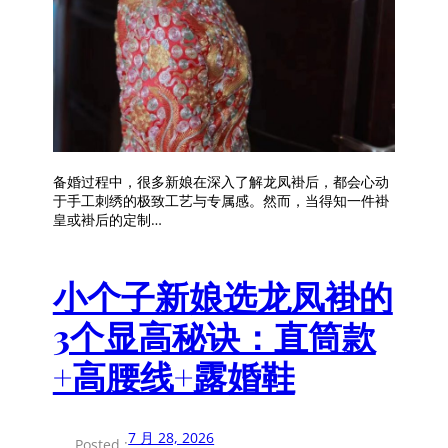
备婚过程中，很多新娘在深入了解龙凤褂后，都会心动
于手工刺绣的极致工艺与专属感。然而，当得知一件褂
皇或褂后的定制…
小个子新娘选龙凤褂的
3个显高秘诀：直筒款
+高腰线+露婚鞋
7 月 28, 2026
Posted :