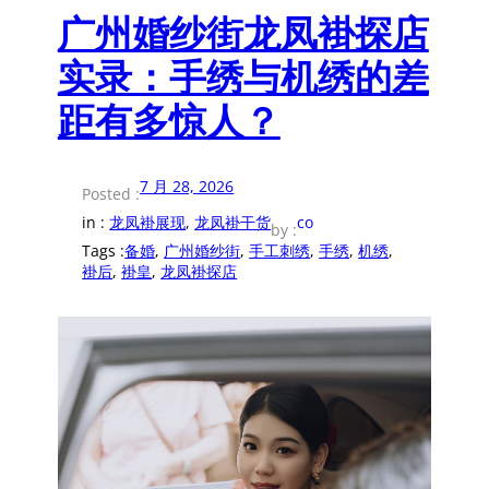
广州婚纱街龙凤褂探店
实录：手绣与机绣的差
距有多惊人？
7 月 28, 2026
Posted :
in :
龙凤褂展现
, 
龙凤褂干货
co
by :
Tags :
备婚
, 
广州婚纱街
, 
手工刺绣
, 
手绣
, 
机绣
, 
褂后
, 
褂皇
, 
龙凤褂探店