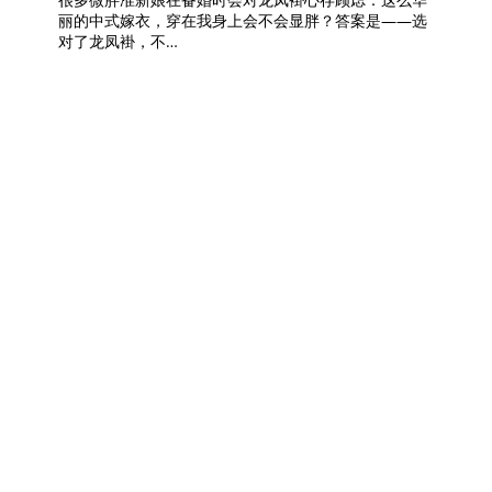
丽的中式嫁衣，穿在我身上会不会显胖？答案是——选
对了龙凤褂，不…
龙凤褂预算从3千到3万
怎么分配？不同价位的
选购策略全公开
7 月 25, 2026
Posted :
in :
龙凤褂展现
, 
龙凤褂干货
co
by :
Tags :
中式嫁衣
, 
备婚
, 
大五福
, 
手工刺绣
, 
褂后
, 
褂皇
, 
选购策略
, 
龙凤褂预算