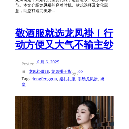
节。本文介绍龙凤褂的穿着时机、款式选择及文化寓
意，助您打造完美婚…
敬酒服就选龙凤褂！行
动方便又大气不输主纱
6 月 6, 2025
Posted :
in :
龙凤褂展现
, 
龙凤褂干货
co
by :
Tags :
longfenggua
, 
婚礼礼服
, 
手绣龙凤褂
, 
褂
皇