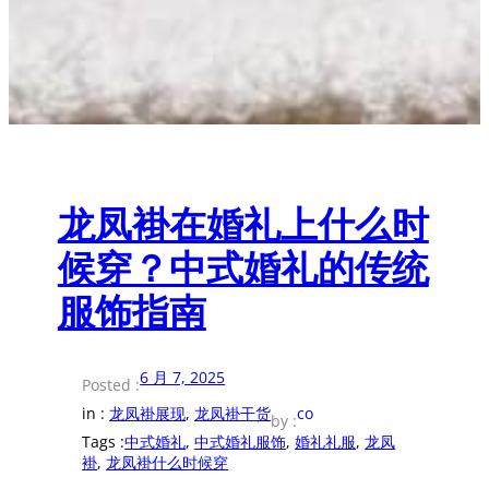
龙凤褂在婚礼上什么时
候穿？中式婚礼的传统
服饰指南
6 月 7, 2025
Posted :
in :
龙凤褂展现
, 
龙凤褂干货
co
by :
Tags :
中式婚礼
, 
中式婚礼服饰
, 
婚礼礼服
, 
龙凤
褂
, 
龙凤褂什么时候穿