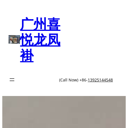
跳
至
内
广州喜
容
悦龙凤
褂
(Call Now) +86-
13925144548