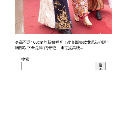
身高不足160cm的新娘福音！改良版短款龙凤褂创造”
胸部以下全是腿”的奇迹。通过提高腰…
搜索
搜
索
Recent Posts
广州婚纱街龙凤褂探店实录：手绣与机
绣的差距有多惊人？
2026年7月28日
龙凤褂定制周期到底多久？等不及的新