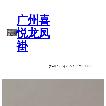
跳
至
内
广州喜
容
悦龙凤
褂
(Call Now) +86-
13925144548