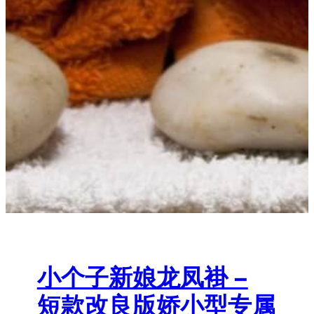
小个子新娘龙凤褂 –
短款改良版娇小型专属