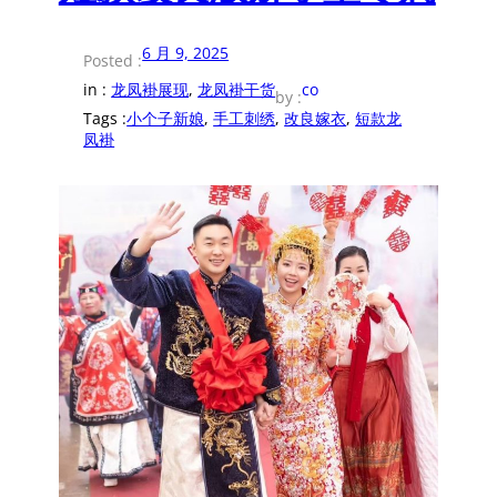
6 月 9, 2025
Posted :
in :
龙凤褂展现
, 
龙凤褂干货
co
by :
Tags :
小个子新娘
, 
手工刺绣
, 
改良嫁衣
, 
短款龙
凤褂