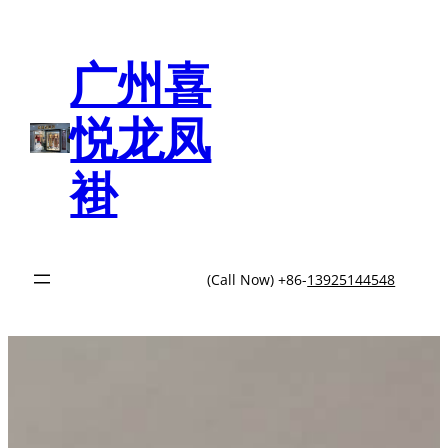
跳
至
内
广州喜
容
悦龙凤
褂
(Call Now) +86-
13925144548