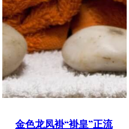
金色龙凤褂“褂皇”正流