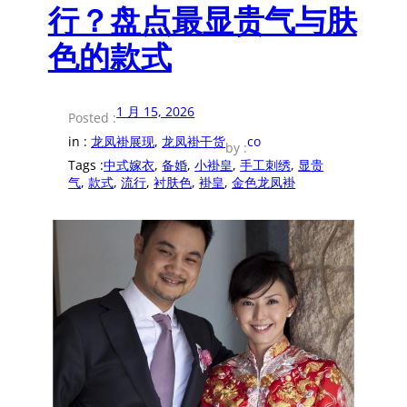
行？盘点最显贵气与肤
色的款式
1 月 15, 2026
Posted :
in :
龙凤褂展现
, 
龙凤褂干货
co
by :
Tags :
中式嫁衣
, 
备婚
, 
小褂皇
, 
手工刺绣
, 
显贵
气
, 
款式
, 
流行
, 
衬肤色
, 
褂皇
, 
金色龙凤褂