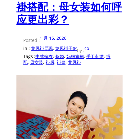
褂搭配：母女装如何呼
应更出彩？
1 月 15, 2026
Posted :
in :
龙凤褂展现
, 
龙凤褂干货
co
by :
Tags :
中式嫁衣
, 
备婚
, 
妈妈旗袍
, 
手工刺绣
, 
搭
配
, 
母女装
, 
褂后
, 
褂皇
, 
龙凤褂