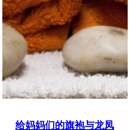
给妈妈们的旗袍与龙凤