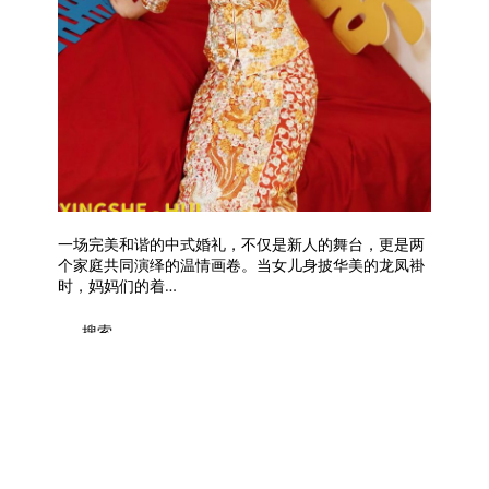
一场完美和谐的中式婚礼，不仅是新人的舞台，更是两
个家庭共同演绎的温情画卷。当女儿身披华美的龙凤褂
时，妈妈们的着…
搜索
搜
索
Recent Posts