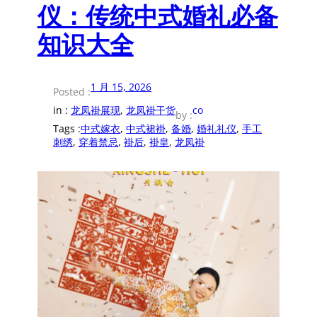
仪：传统中式婚礼必备
知识大全
1 月 15, 2026
Posted :
in :
龙凤褂展现
, 
龙凤褂干货
co
by :
Tags :
中式嫁衣
, 
中式裙褂
, 
备婚
, 
婚礼礼仪
, 
手工
刺绣
, 
穿着禁忌
, 
褂后
, 
褂皇
, 
龙凤褂