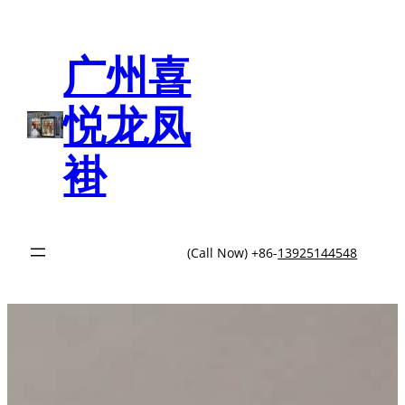
跳
至
内
广州喜
容
悦龙凤
褂
(Call Now) +86-
13925144548