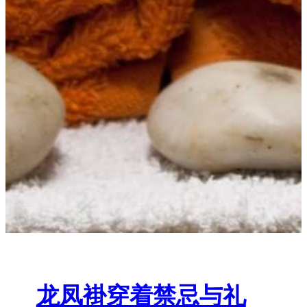
龙凤褂穿着禁忌与礼