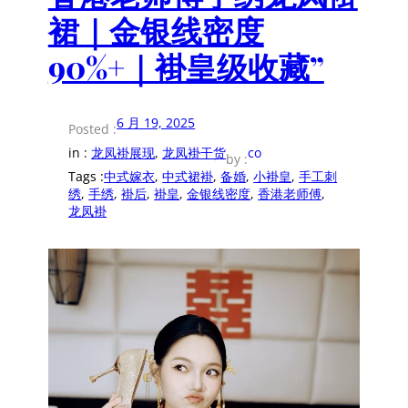
裙｜金银线密度
90%+｜褂皇级收藏”
6 月 19, 2025
Posted :
in :
龙凤褂展现
, 
龙凤褂干货
co
by :
Tags :
中式嫁衣
, 
中式裙褂
, 
备婚
, 
小褂皇
, 
手工刺
绣
, 
手绣
, 
褂后
, 
褂皇
, 
金银线密度
, 
香港老师傅
, 
龙凤褂