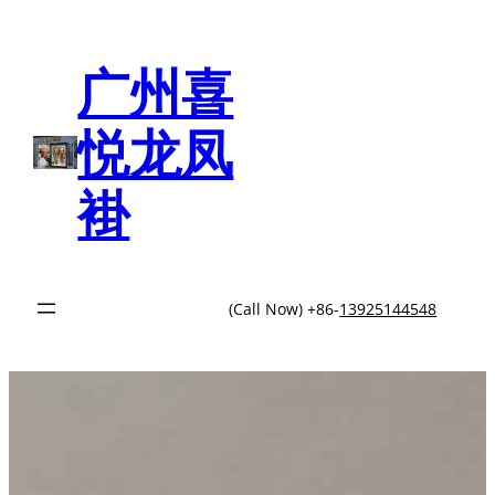
跳
至
内
广州喜
容
悦龙凤
褂
(Call Now) +86-
13925144548