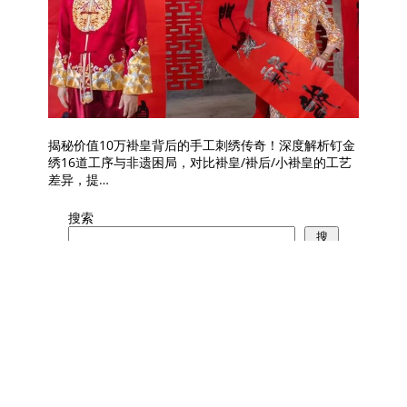
揭秘价值10万褂皇背后的手工刺绣传奇！深度解析钉金
绣16道工序与非遗困局，对比褂皇/褂后/小褂皇的工艺
差异，提…
搜索
搜
索
Recent Posts
广州婚纱街龙凤褂探店实录：手绣与机
绣的差距有多惊人？
2026年7月28日