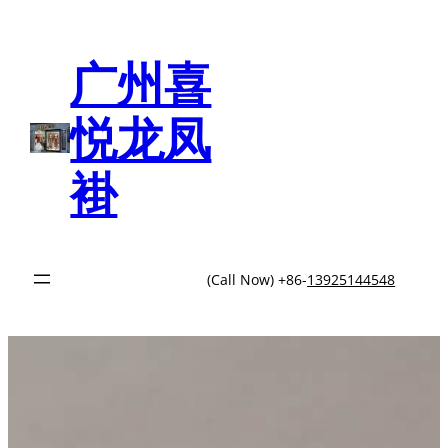
跳
至
内
广州喜
容
悦龙凤
褂
(Call Now) +86-
13925144548