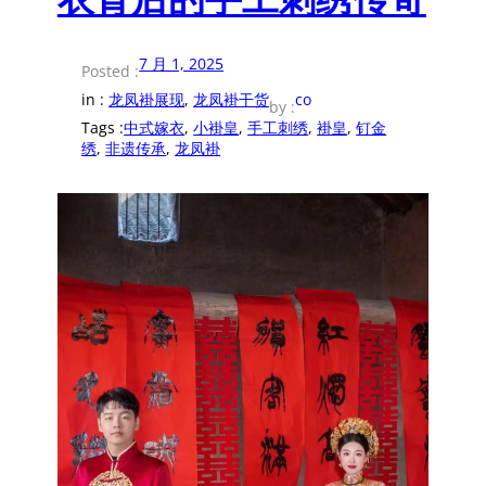
7 月 1, 2025
Posted :
in :
龙凤褂展现
, 
龙凤褂干货
co
by :
Tags :
中式嫁衣
, 
小褂皇
, 
手工刺绣
, 
褂皇
, 
钉金
绣
, 
非遗传承
, 
龙凤褂