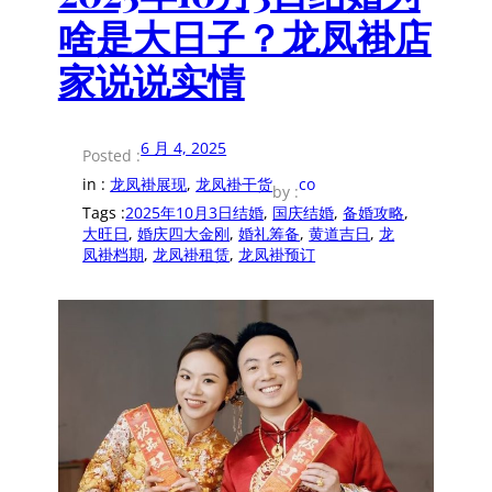
啥是大日子？龙凤褂店
家说说实情
6 月 4, 2025
Posted :
in :
龙凤褂展现
, 
龙凤褂干货
co
by :
Tags :
2025年10月3日结婚
, 
国庆结婚
, 
备婚攻略
, 
大旺日
, 
婚庆四大金刚
, 
婚礼筹备
, 
黄道吉日
, 
龙
凤褂档期
, 
龙凤褂租赁
, 
龙凤褂预订