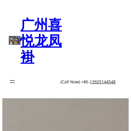
跳
至
内
广州喜
容
悦龙凤
褂
(Call Now) +86-
13925144548