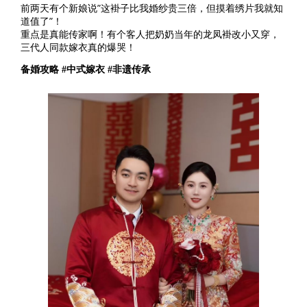
前两天有个新娘说”这褂子比我婚纱贵三倍，但摸着绣片我就知
道值了”！
重点是真能传家啊！有个客人把奶奶当年的龙凤褂改小又穿，
三代人同款嫁衣真的爆哭！
备婚攻略 #中式嫁衣 #非遗传承