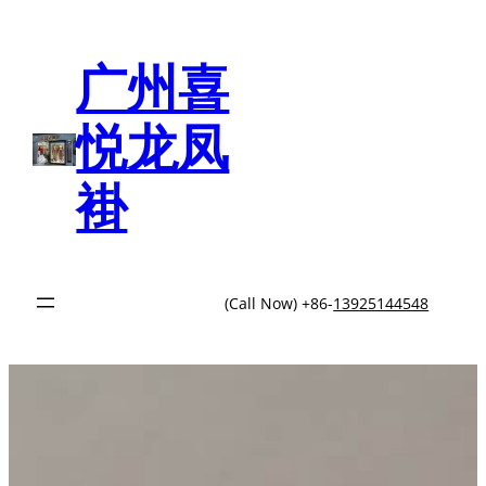
跳
至
内
广州喜
容
悦龙凤
褂
(Call Now) +86-
13925144548