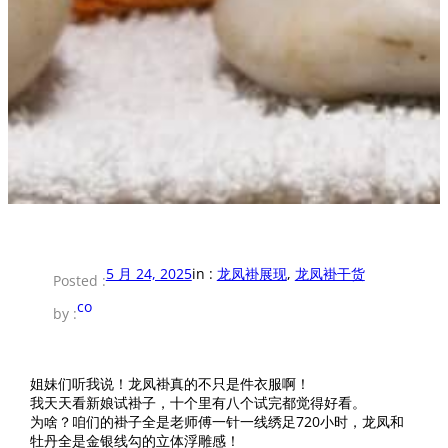
5 月 24, 2025
in :
龙凤褂展现
, 
龙凤褂干货
Posted :
co
by :
姐妹们听我说！龙凤褂真的不只是件衣服啊！
我天天看新娘试褂子，十个里有八个试完都觉得好看。
为啥？咱们的褂子全是老师傅一针一线绣足720小时，龙凤和
牡丹全是金银线勾的立体浮雕感！