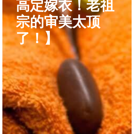
高定嫁衣！老祖
宗的审美太顶
了！】