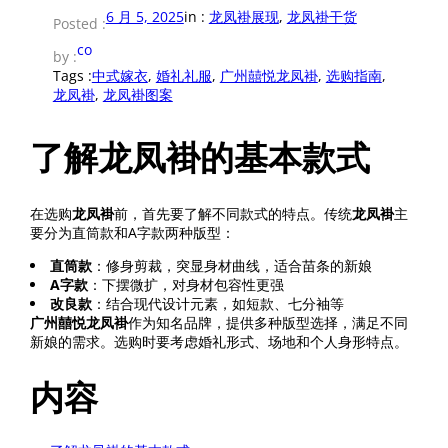
6 月 5, 2025
in :
龙凤褂展现
, 
龙凤褂干货
Posted :
co
by :
Tags :
中式嫁衣
, 
婚礼礼服
, 
广州囍悦龙凤褂
, 
选购指南
, 
龙凤褂
, 
龙凤褂图案
了解龙凤褂的基本款式
在选购
龙凤褂
前，首先要了解不同款式的特点。传统
龙凤褂
主
要分为直筒款和A字款两种版型：
直筒款
：修身剪裁，突显身材曲线，适合苗条的新娘
A字款
：下摆微扩，对身材包容性更强
改良款
：结合现代设计元素，如短款、七分袖等
广州囍悦龙凤褂
作为知名品牌，提供多种版型选择，满足不同
新娘的需求。选购时要考虑婚礼形式、场地和个人身形特点。
内容