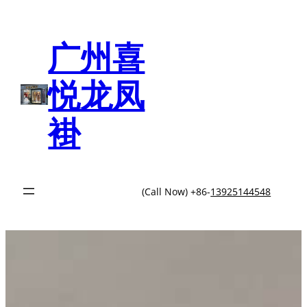
跳
至
内
广州喜
容
悦龙凤
褂
(Call Now) +86-
13925144548