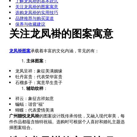
了解龙凤褂的基本款式
关注龙凤褂的图案寓意
选购龙凤褂的实用技巧
品牌推荐与购买渠道
保养与收藏建议
关注龙凤褂的图案寓意
龙凤褂图案
承载着丰富的文化内涵，常见的有：
主体图案
：
龙凤呈祥：象征美满姻缘
牡丹富贵：代表荣华富贵
石榴多子：寓意早生贵子
辅助纹样
：
祥云：象征吉祥如意
蝙蝠：谐音”福”
蝴蝶：代表爱情美满
广州囍悦龙凤褂
的图案设计既传承传统，又融入现代审美，每
件作品都蕴含独特祝福。选购时可根据个人喜好和婚礼主题选
择图案组合。