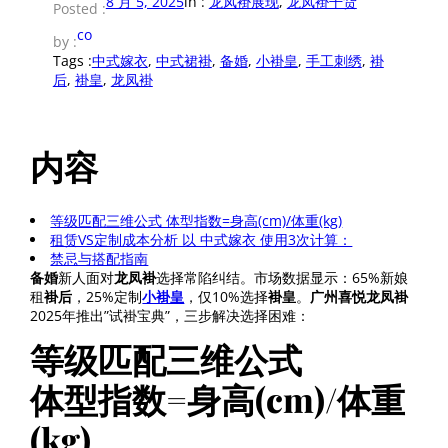
8 月 5, 2025
in :
龙凤褂展现
, 
龙凤褂干货
Posted :
co
by :
Tags :
中式嫁衣
, 
中式裙褂
, 
备婚
, 
小褂皇
, 
手工刺绣
, 
褂
后
, 
褂皇
, 
龙凤褂
内容
等级匹配三维公式 体型指数=身高(cm)/体重(kg)
租赁VS定制成本分析 以 中式嫁衣 使用3次计算：
禁忌与搭配指南
备婚
新人面对
龙凤褂
选择常陷纠结。市场数据显示：65%新娘
租
褂后
，25%定制
小褂皇
，仅10%选择
褂皇
。
广州喜悦龙凤褂
2025年推出”试褂宝典”，三步解决选择困难：
等级匹配三维公式
体型指数=身高(cm)/体重
(kg)