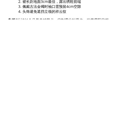
裙长距地面3cm最佳，露出绣鞋前端
佩戴古法金镯时袖口需预留4cm空隙
头饰避免遮挡立领的祥云纹
备婚
倒计时6个月是关键节点：定制需此时量体，租赁需预定档
期。
广州喜悦龙凤褂
智能系统可模拟200种搭配方案，助您打
造完美中式婚礼。
SEO标题
：2025龙凤褂备婚全攻略：租赁价格表+试穿禁忌解
析
关键词
：备婚,龙凤褂,褂皇,褂后,中式嫁衣,小褂皇,中式裙褂,手
工刺绣,广州喜悦龙凤褂
元描述
：备婚新人必看！详解龙凤褂租赁与定制成本差异，提
供体型匹配公式、试穿禁忌及搭配技巧，附广州喜悦龙凤褂服
务流程与手工刺绣鉴别指南。
微胖新娘适合什么等级？
建议褂后或大五福，避免全密绣的视觉膨胀感。
租借有何注意事项？
检查袖口、裙摆磨损度，确认包含衬裙头饰全套配件。
婚礼后如何保存？