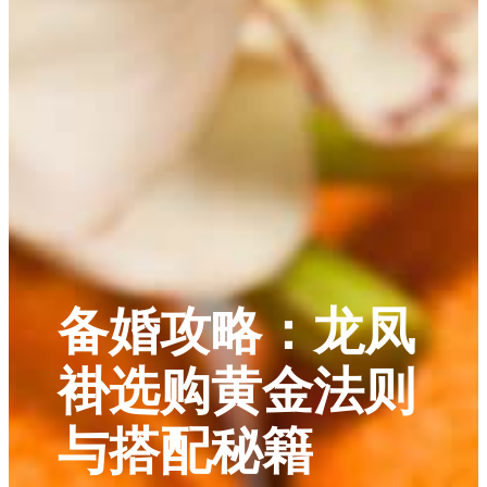
备婚攻略：龙凤
褂选购黄金法则
与搭配秘籍