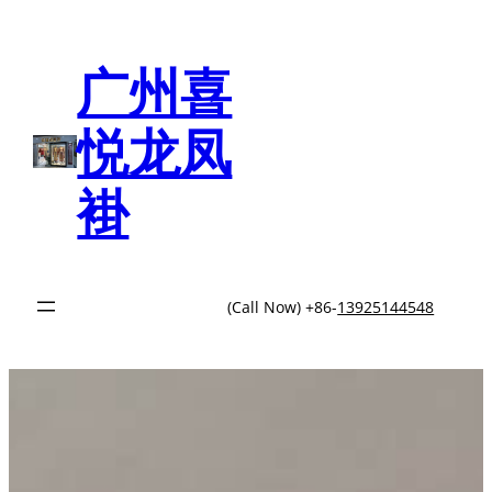
跳
至
内
广州喜
容
悦龙凤
褂
(Call Now) +86-
13925144548