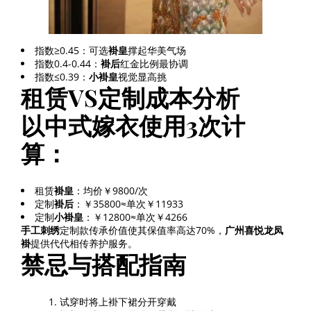
指数≥0.45：可选
褂皇
撑起华美气场
指数0.4-0.44：
褂后
红金比例最协调
指数≤0.39：
小褂皇
视觉显高挑
租赁VS定制成本分析
以
中式嫁衣
使用3次计
算：
租赁
褂皇
：均价￥9800/次
定制
褂后
：￥35800≈单次￥11933
定制
小褂皇
：￥12800≈单次￥4266
手工刺绣
定制款传承价值使其保值率高达70%，
广州喜悦龙凤
褂
提供代代相传养护服务。
禁忌与搭配指南
试穿时将上褂下裙分开穿戴