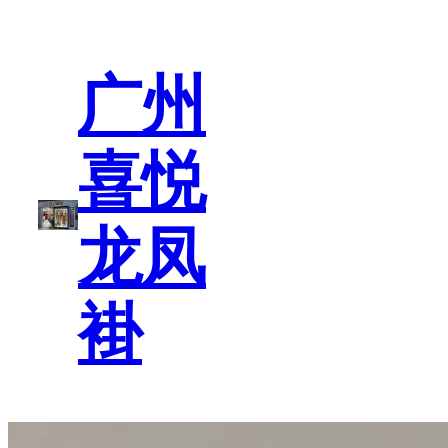
跳
至
内
广州
容
喜悦
龙凤
褂