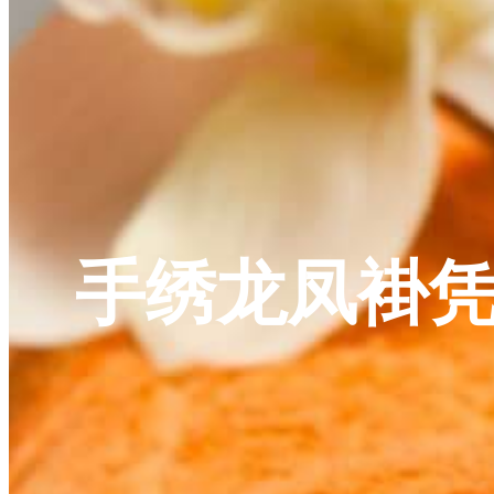
手绣龙凤褂