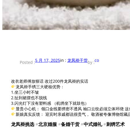
5 月 17, 2025
in :
龙凤褂干货
co
Posted :
by :
改衣老师傅放狠话 改过200件龙凤褂的实话
龙凤褂手绣三大硬核优势：
1.坐三小时不皱
2.扯到裙摆也不脱线
3.闪光灯下没有塑料感 （机绣坐下就鼓包）
显贵小心机： 领口金线要绣密不透风 袖口云纹必须立体环绕 
新娘真实反馈： 迎宾时亲戚都说很贵气， 敬酒被夸像博物馆藏
龙凤褂挑选 #北京婚服 #备婚干货 #中式婚礼 #刺绣艺术