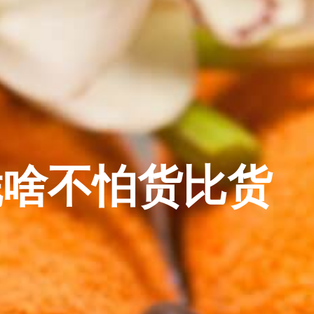
凭啥不怕货比货